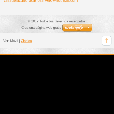
casadela
culturac
arlosarv
elo@hotm
ail.com
© 2012 Todos los derechos reservados.
Crea una página web gratis
Ver:
Móvil
|
Clásica