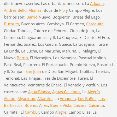
diecinueve caseríos. Las urbanizaciones son: La
Aduana
,
Andrés Bello
,
Alianza
, Boca de
Rio
y Campo Alegre. Los
barrios son:
Barrio
Nuevo, Boquerón, Brisas del Lago,
Bucarito
, Buenos Aires, Camboya, El Carmen,
Caraquita
,
Ciudad Tabulas, Catorce de Febrero, Cinco de Julio, La
Colmena, Chaguaramas I y II, La Chopera, El Delirio, El Frío,
Fernández Suárez, Los García, Guaica, La Guayana, Ilustre,
La Linda, La Lucha, La Marucha, Maruria, El Milagro, El
Nuevo
Barrio
, El Naranjito, Los Naranjos, Pascual Molino,
Paso Real, Pisorrera, El Portachuelo, Pueblo Nuevo, Rosario I
y II, Sanjón,
San Juan
de Dios, San Miguel, Tablitas, Tejerías,
Terrona!, Las Tinajas, Tres de Diciembre, Turen, El
Veinticuatro, Veintitrés de Enero, El Venado y Verdún. Los
caseríos son:
Agua Blanca
,
Aguas Calientes
, La
Alegría
,
Aletón
,
Algarrobo
,
Altamira
, La
Amapola
,
Los Baños
,
Los
Barbascos
,
Buenos Aires
,
Buena Vista
,
Caicara
,
Caicarita
,
Caimital, El
Cambur
, Campo
Alegre
, Campo Elias, La