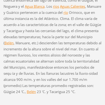
cuenca endorreica del lago de Valencia, como el Güigüe, el
Noguera y el
Agua Blanca
. Los
ríos
Aguas Calientes
, Manuare
y Guárico pertenecen a la cuenca del
río
Orinoco, que en
última instancia es la del Atlántico. Clima. El clima varía de
acuerdo a las características de la zona; en el valle de Güigüe
y Tacarigua y hasta las cercanías del lago, el clima presenta
elevadas temperaturas; hacia la parte sur del Municipio
(
Belén
, Manuare, etc.) descienden las temperaturas debido al
incremento de la altura sobre el nivel del mar. En cuanto al
régimen lluvioso, los vientos alisios del noroeste y las
calmas ecuatoriales se alternan sobre toda la territorialidad
del Municipio, manifestándose entonces los períodos de
sequ ía y de lluvias. En las llanuras lacustres la lluvio-sidad
alcanza 900 m/m. y en los valles del sur 1.700 m/m
(promedio) Las temperaturas promedio registradas son:
Güigüe 24 'C.,
Belén
23 'C. y Tacarigua 25 "C.