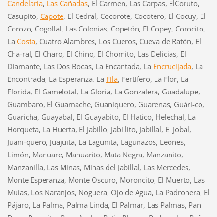
Candelaria
,
Las Cañadas
, El Carmen, Las Carpas, ElCoruto,
Casupito,
Capote
, El Cedral, Cocorote, Cocotero, El Cocuy, El
Corozo, Cogollal, Las Colonias, Copetón, El Copey, Corocito,
La
Costa
, Cuatro Alambres, Los Cueros, Cueva de Ratón, El
Cha-ral, El Charo, El Chino, El Chomito, Las Delicias, El
Diamante, Las Dos Bocas, La Encantada, La
Encrucijada
, La
Encontrada, La Esperanza, La
Fila
, Fertifero, La Flor, La
Florida, El Gamelotal, La Gloria, La Gonzalera, Guadalupe,
Guambaro, El Guamache, Guaniquero, Guarenas, Guári-co,
Guaricha, Guayabal, El Guayabito, El Hatico, Helechal, La
Horqueta, La Huerta, El Jabillo, Jabillito, Jabillal, El Jobal,
Juani-quero, Juajuita, La Lagunita, Lagunazos, Leones,
Limón, Manuare, Manuarito, Mata Negra, Manzanito,
Manzanilla, Las Minas, Minas del Jabillal, Las Mercedes,
Monte Esperanza, Monte Oscuro, Moroncito, El Muerto, Las
Muías, Los Naranjos, Noguera, Ojo de Agua, La Padronera, El
Pájaro, La Palma, Palma Linda, El Palmar, Las Palmas, Pan