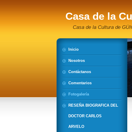
Casa de la Cu
Carlos Arvelo
Casa de la Cultura de GÜ
Inicio
Nosotros
Contáctanos
Comentarios
Fotogalería
RESEÑA BIOGRAFICA DEL
DOCTOR CARLOS
ARVELO