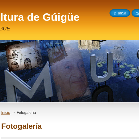
ltura de Gúigüe
Inicio
IGÜE
Inicio
>
Fotogalería
Fotogalería