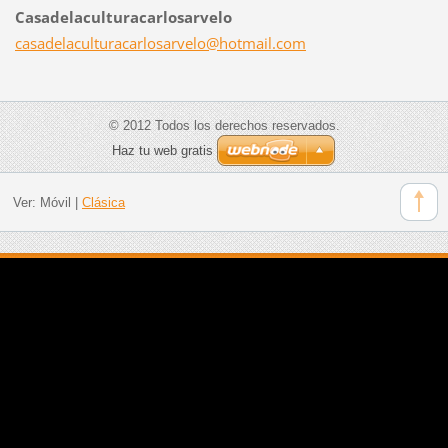
Casadelaculturacarlosarvelo
casadela
culturac
arlosarv
elo@hotm
ail.com
© 2012 Todos los derechos reservados.
Haz tu web gratis
Ver:
Móvil
|
Clásica