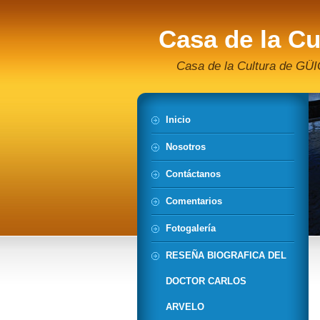
Casa de la Cu
Carlos Arvelo
Casa de la Cultura de GÜ
Inicio
Nosotros
Contáctanos
Comentarios
Fotogalería
RESEÑA BIOGRAFICA DEL
DOCTOR CARLOS
ARVELO